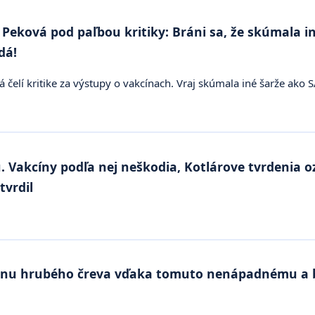
Peková pod paľbou kritiky: Bráni sa, že skúmala in
dá!
čelí kritike za výstupy o vakcínach. Vraj skúmala iné šarže ako S
u. Vakcíny podľa nej neškodia, Kotlárove tvrdenia o
tvrdil
vinu hrubého čreva vďaka tomuto nenápadnému a 