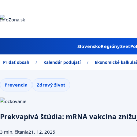
Aktuálne
Podujatia
Kalkulačky
Slovensko
Regióny
Svet
Po
Pridať obsah
Kalendár podujatí
Ekonomické kalkula
Zdravie
Prevencia
Zdravý život
Prekvapivá štúdia: mRNA vakcína znižuje
3 min. čítania
21. 12. 2025