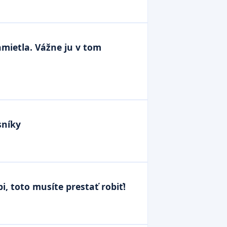
amietla. Vážne ju v tom
sníky
, toto musíte prestať robiť!