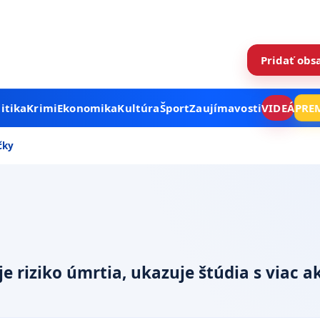
Pridať obs
litika
Krimi
Ekonomika
Kultúra
Šport
Zaujímavosti
VIDEÁ
PRE
čky
 riziko úmrtia, ukazuje štúdia s viac a