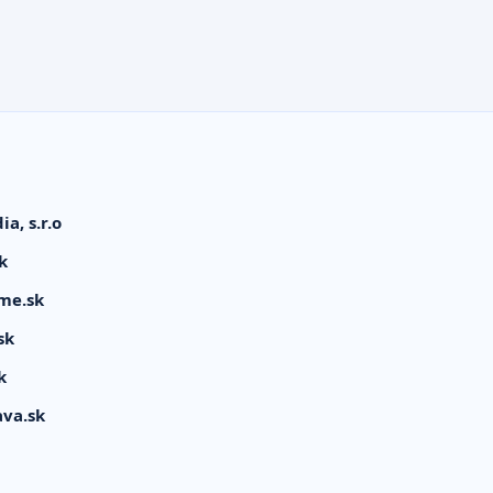
a, s.r.o
k
me.sk
sk
k
ava.sk