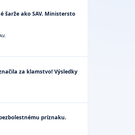
é šarže ako SAV. Ministersto
AV.
značila za klamstvo! Výsledky
bezbolestnému príznaku.