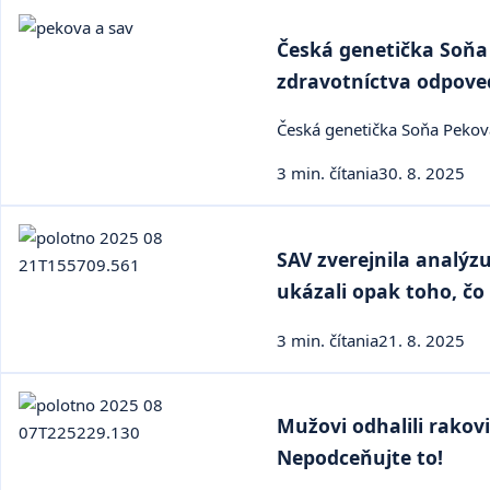
Česká genetička Soňa 
zdravotníctva odpove
Česká genetička Soňa Peková 
3 min. čítania
30. 8. 2025
SAV zverejnila analýz
ukázali opak toho, čo 
3 min. čítania
21. 8. 2025
Mužovi odhalili rako
Nepodceňujte to!