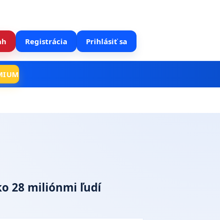
8. 8. 2026
SPRÁVY SLOVENSKO & SVET
ah
Registrácia
Prihlásiť sa
MIUM
ko 28 miliónmi ľudí