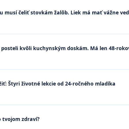
 musí čeliť stovkám žalôb. Liek má mať vážne vedľ
 posteli kvôli kuchynským doskám. Má len 48-rokov
iť: Štyri životné lekcie od 24-ročného mladíka
 tvojom zdraví?