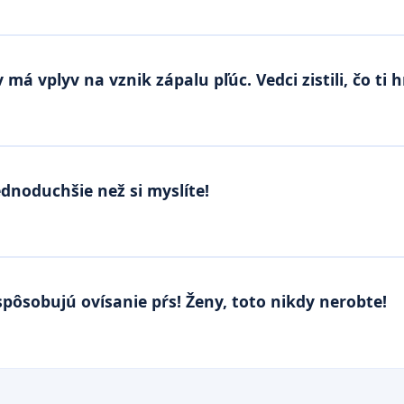
á vplyv na vznik zápalu pľúc. Vedci zistili, čo ti h
ednoduchšie než si myslíte!
spôsobujú ovísanie pŕs! Ženy, toto nikdy nerobte!