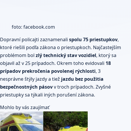
foto: facebook.com
Dopravní policajti zaznamenali
spolu 75 priestupkov
,
ktoré riešili podľa zákona o priestupkoch. Najčastejším
problémom bol
zlý technický stav vozidiel
, ktorý sa
objavil až v 25 prípadoch. Okrem toho evidovali
18
prípadov prekročenia povolenej rýchlosti
, 3
nesprávne štýly jazdy a tiež
jazdu bez použitia
bezpečnostných pásov
v troch prípadoch. Zvyšné
priestupky sa týkali iných porušení zákona.
Mohlo by vás zaujímať