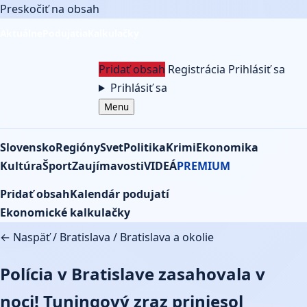
Preskočiť na obsah
Aktuálne
Podujatia
Kalkulačky
Pridať obsah
Registrácia
Prihlásiť sa
Prihlásiť sa
Menu
Slovensko
Regióny
Svet
Politika
Krimi
Ekonomika
Kultúra
Šport
Zaujímavosti
VIDEÁ
PREMIUM
Pridať obsah
Kalendár podujatí
Ekonomické kalkulačky
← Naspäť
/
Bratislava
/
Bratislava a okolie
Polícia v Bratislave zasahovala v
noci! Tuningový zraz priniesol