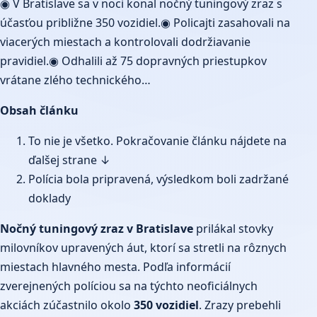
◉ V Bratislave sa v noci konal nočný tuningový zraz s
účasťou približne 350 vozidiel.◉ Policajti zasahovali na
viacerých miestach a kontrolovali dodržiavanie
pravidiel.◉ Odhalili až 75 dopravných priestupkov
vrátane zlého technického…
Obsah článku
To nie je všetko. Pokračovanie článku nájdete na
ďalšej strane ↓
Polícia bola pripravená, výsledkom boli zadržané
doklady
Nočný tuningový zraz v Bratislave
prilákal stovky
milovníkov upravených áut, ktorí sa stretli na rôznych
miestach hlavného mesta. Podľa informácií
zverejnených políciou sa na týchto neoficiálnych
akciách zúčastnilo okolo
350 vozidiel
. Zrazy prebehli