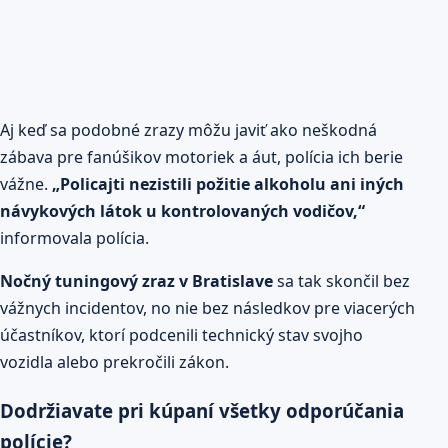
Aj keď sa podobné zrazy môžu javiť ako neškodná
zábava pre fanúšikov motoriek a áut, polícia ich berie
vážne.
„Policajti nezistili požitie alkoholu ani iných
návykových látok u kontrolovaných vodičov,“
informovala polícia.
Nočný tuningový zraz v Bratislave
sa tak skončil bez
vážnych incidentov, no nie bez následkov pre viacerých
účastníkov, ktorí podcenili technický stav svojho
vozidla alebo prekročili zákon.
Dodržiavate pri kúpaní všetky odporúčania
polície?