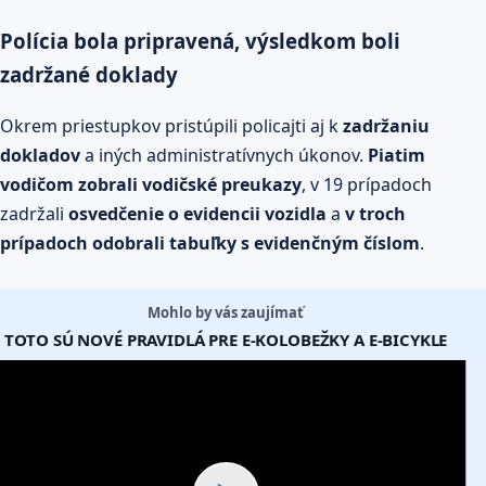
Polícia bola pripravená, výsledkom boli
zadržané doklady
Okrem priestupkov pristúpili policajti aj k
zadržaniu
dokladov
a iných administratívnych úkonov.
Piatim
vodičom zobrali vodičské preukazy
, v 19 prípadoch
zadržali
osvedčenie o evidencii vozidla
a
v troch
prípadoch odobrali tabuľky s evidenčným číslom
.
Mohlo by vás zaujímať
TOTO SÚ NOVÉ PRAVIDLÁ PRE E-KOLOBEŽKY A E-BICYKLE