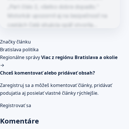
„Part číslo 2, všetko dobre dopadlo.“
Motorkár upozornil aj na bezpečnosť na
cestách Celá situácia opäť otvorila…
Článok pokračuje po kliknutí
Značky článku
Prečítaj celý článok
Bratislava
politika
Regionálne správy
Viac z regiónu Bratislava a okolie
→
Chceš komentovať alebo pridávať obsah?
Zaregistruj sa a môžeš komentovať články, pridávať
podujatia aj posielať vlastné články rýchlejšie.
Registrovať sa
Komentáre