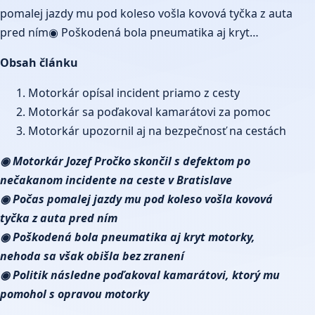
pomalej jazdy mu pod koleso vošla kovová tyčka z auta
pred ním◉ Poškodená bola pneumatika aj kryt…
Obsah článku
Motorkár opísal incident priamo z cesty
Motorkár sa poďakoval kamarátovi za pomoc
Motorkár upozornil aj na bezpečnosť na cestách
◉ Motorkár Jozef Pročko skončil s defektom po
nečakanom incidente na ceste v Bratislave
◉ Počas pomalej jazdy mu pod koleso vošla kovová
tyčka z auta pred ním
◉ Poškodená bola pneumatika aj kryt motorky,
nehoda sa však obišla bez zranení
◉ Politik následne poďakoval kamarátovi, ktorý mu
pomohol s opravou motorky