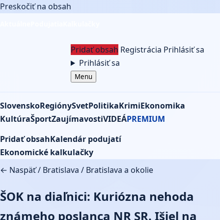
Preskočiť na obsah
Aktuálne
Podujatia
Kalkulačky
Pridať obsah
Registrácia
Prihlásiť sa
Prihlásiť sa
Menu
Slovensko
Regióny
Svet
Politika
Krimi
Ekonomika
Kultúra
Šport
Zaujímavosti
VIDEÁ
PREMIUM
Pridať obsah
Kalendár podujatí
Ekonomické kalkulačky
← Naspäť
/
Bratislava
/
Bratislava a okolie
ŠOK na diaľnici: Kuriózna nehoda
známeho poslanca NR SR. Išiel na