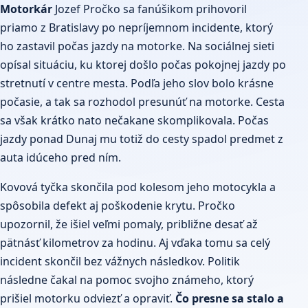
Motorkár
Jozef Pročko sa fanúšikom prihovoril
priamo z Bratislavy po nepríjemnom incidente, ktorý
ho zastavil počas jazdy na motorke. Na sociálnej sieti
opísal situáciu, ku ktorej došlo počas pokojnej jazdy po
stretnutí v centre mesta. Podľa jeho slov bolo krásne
počasie, a tak sa rozhodol presunúť na motorke. Cesta
sa však krátko nato nečakane skomplikovala. Počas
jazdy ponad Dunaj mu totiž do cesty spadol predmet z
auta idúceho pred ním.
Kovová tyčka skončila pod kolesom jeho motocykla a
spôsobila defekt aj poškodenie krytu. Pročko
upozornil, že išiel veľmi pomaly, približne desať až
pätnásť kilometrov za hodinu. Aj vďaka tomu sa celý
incident skončil bez vážnych následkov. Politik
následne čakal na pomoc svojho známeho, ktorý
prišiel motorku odviezť a opraviť.
Čo presne sa stalo a