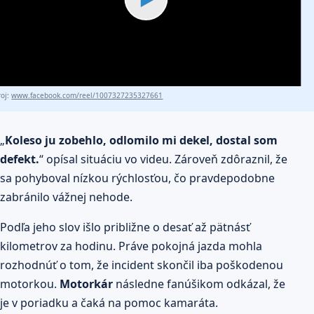
roj:
www.facebook.com/reel/1007327235327661
„
Koleso ju zobehlo, odlomilo mi dekel, dostal som
defekt.
“ opísal situáciu vo videu. Zároveň zdôraznil, že
sa pohyboval nízkou rýchlosťou, čo pravdepodobne
zabránilo vážnej nehode.
Podľa jeho slov išlo približne o desať až pätnásť
kilometrov za hodinu. Práve pokojná jazda mohla
rozhodnúť o tom, že incident skončil iba poškodenou
motorkou.
Motorkár
následne fanúšikom odkázal, že
je v poriadku a čaká na pomoc kamaráta.