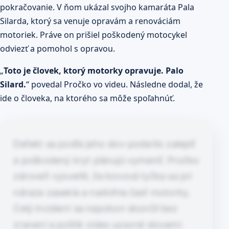
pokračovanie. V ňom ukázal svojho kamaráta Pala
Silarda, ktorý sa venuje opravám a renováciám
motoriek. Práve on prišiel poškodený motocykel
odviezť a pomohol s opravou.
„
Toto je človek, ktorý motorky opravuje. Palo
Silard.
“ povedal Pročko vo videu. Následne dodal, že
ide o človeka, na ktorého sa môže spoľahnúť.
Defekt sa podľa jeho slov podarilo zalepiť
a poškodený kryt plánujú vymeniť. Pročko
zároveň vysvetlil, že kovová tyčka sa pri
náraze zasekla a nadvihla časť motorky.
Celý incident sa napokon skončil bez
zranení a politik video uzavrel slovami: