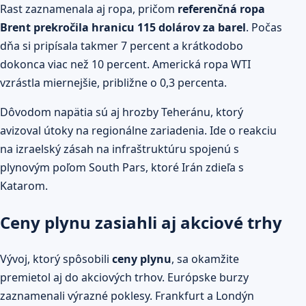
Rast zaznamenala aj ropa, pričom
referenčná ropa
Brent prekročila hranicu 115 dolárov za barel
. Počas
dňa si pripísala takmer 7 percent a krátkodobo
dokonca viac než 10 percent. Americká ropa WTI
vzrástla miernejšie, približne o 0,3 percenta.
Dôvodom napätia sú aj hrozby Teheránu, ktorý
avizoval útoky na regionálne zariadenia. Ide o reakciu
na izraelský zásah na infraštruktúru spojenú s
plynovým poľom South Pars, ktoré Irán zdieľa s
Katarom.
Ceny plynu zasiahli aj akciové trhy
Vývoj, ktorý spôsobili
ceny plynu
, sa okamžite
premietol aj do akciových trhov. Európske burzy
zaznamenali výrazné poklesy. Frankfurt a Londýn