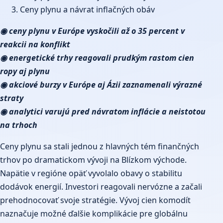
Ceny plynu a návrat inflačných obáv
◉ ceny plynu v Európe vyskočili až o 35 percent v
reakcii na konflikt
◉ energetické trhy reagovali prudkým rastom cien
ropy aj plynu
◉ akciové burzy v Európe aj Ázii zaznamenali výrazné
straty
◉ analytici varujú pred návratom inflácie a neistotou
na trhoch
Ceny plynu sa stali jednou z hlavných tém finančných
trhov po dramatickom vývoji na Blízkom východe.
Napätie v regióne opäť vyvolalo obavy o stabilitu
dodávok energií. Investori reagovali nervózne a začali
prehodnocovať svoje stratégie. Vývoj cien komodít
naznačuje možné ďalšie komplikácie pre globálnu