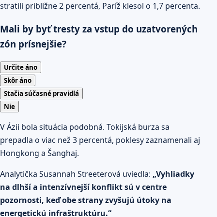
stratili približne 2 percentá, Paríž klesol o 1,7 percenta.
Mali by byť tresty za vstup do uzatvorených
zón prísnejšie?
Určite áno
Skôr áno
Stačia súčasné pravidlá
Nie
V Ázii bola situácia podobná. Tokijská burza sa
prepadla o viac než 3 percentá, poklesy zaznamenali aj
Hongkong a Šanghaj.
Analytička Susannah Streeterová uviedla:
„Vyhliadky
na dlhší a intenzívnejší konflikt sú v centre
pozornosti, keď obe strany zvyšujú útoky na
energetickú infraštruktúru.“