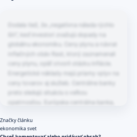
Dodala tiež, že „negatívna nálada rýchlo
šíri“, keď investori zvažujú dopady na
globálnu ekonomiku. Ceny plynu a návrat
inflačných obáv Rast, ktorý zaznamenali
ceny plynu, opäť otvoril otázku inflácie.
Energetické náklady majú priamy vplyv na
ceny tovarov aj služieb. Centrálne banky
preto sledujú situáciu s veľkou
opatrnosťou. Európska centrálna banka,
Bank of England aj americký…
Článok pokračuje po kliknutí
Značky článku
Prečítaj celý článok
ekonomika
svet
Chceš komentovať alebo pridávať obsah?