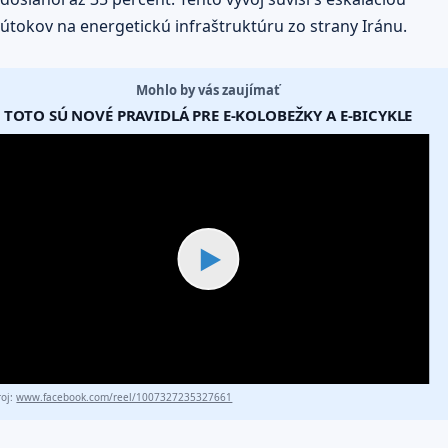
útokov na energetickú infraštruktúru zo strany Iránu.
Mohlo by vás zaujímať
TOTO SÚ NOVÉ PRAVIDLÁ PRE E-KOLOBEŽKY A E-BICYKLE
▶
roj:
www.facebook.com/reel/1007327235327661