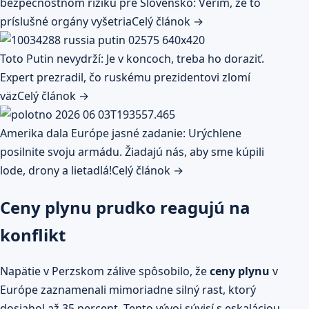
bezpečnostnom riziku pre Slovensko: Verím, že to
príslušné orgány vyšetria
Celý článok →
Toto Putin nevydrží: Je v koncoch, treba ho doraziť.
Expert prezradil, čo ruskému prezidentovi zlomí
väz
Celý článok →
Amerika dala Európe jasné zadanie: Urýchlene
posilnite svoju armádu. Žiadajú nás, aby sme kúpili
lode, drony a lietadlá!
Celý článok →
Ceny plynu prudko reagujú na
konflikt
Napätie v Perzskom zálive spôsobilo, že
ceny plynu
v
Európe zaznamenali mimoriadne silný rast, ktorý
dosiahol až 35 percent. Tento vývoj súvisí s eskaláciou