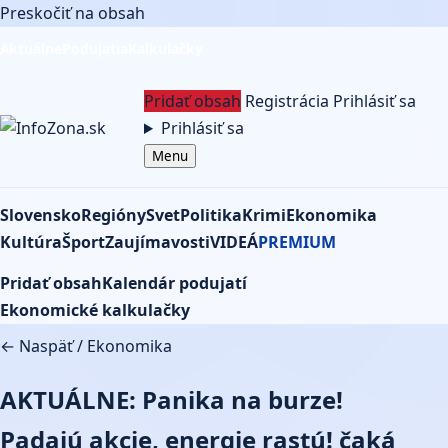
Preskočiť na obsah
Aktuálne
Podujatia
Kalkulačky
Pridať obsah
Registrácia
Prihlásiť sa
Prihlásiť sa
Menu
Slovensko
Regióny
Svet
Politika
Krimi
Ekonomika
Kultúra
Šport
Zaujímavosti
VIDEÁ
PREMIUM
Pridať obsah
Kalendár podujatí
Ekonomické kalkulačky
← Naspäť
/
Ekonomika
AKTUÁLNE: Panika na burze!
Padajú akcie, energie rastú! čaká