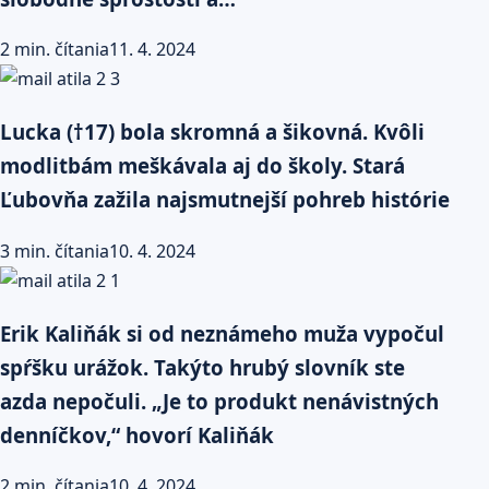
2 min. čítania
11. 4. 2024
Lucka (†17) bola skromná a šikovná. Kvôli
modlitbám meškávala aj do školy. Stará
Ľubovňa zažila najsmutnejší pohreb histórie
3 min. čítania
10. 4. 2024
Erik Kaliňák si od neznámeho muža vypočul
spŕšku urážok. Takýto hrubý slovník ste
azda nepočuli. „Je to produkt nenávistných
denníčkov,“ hovorí Kaliňák
2 min. čítania
10. 4. 2024