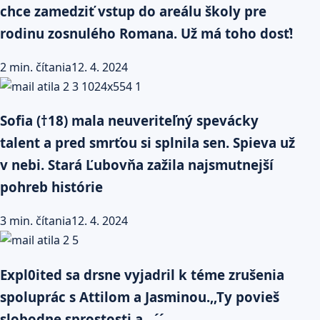
chce zamedziť vstup do areálu školy pre
rodinu zosnulého Romana. Už má toho dosť!
2 min. čítania
12. 4. 2024
Sofia (†18) mala neuveriteľný spevácky
talent a pred smrťou si splnila sen. Spieva už
v nebi. Stará Ľubovňa zažila najsmutnejší
pohreb histórie
3 min. čítania
12. 4. 2024
Expl0ited sa drsne vyjadril k téme zrušenia
spoluprác s Attilom a Jasminou.,,Ty povieš
slobodne sprostosti a…´´