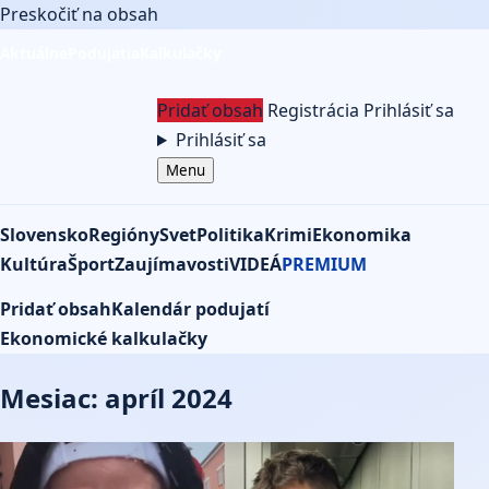
Preskočiť na obsah
Aktuálne
Podujatia
Kalkulačky
Pridať obsah
Registrácia
Prihlásiť sa
Prihlásiť sa
Menu
Slovensko
Regióny
Svet
Politika
Krimi
Ekonomika
Kultúra
Šport
Zaujímavosti
VIDEÁ
PREMIUM
Pridať obsah
Kalendár podujatí
Ekonomické kalkulačky
Mesiac: apríl 2024