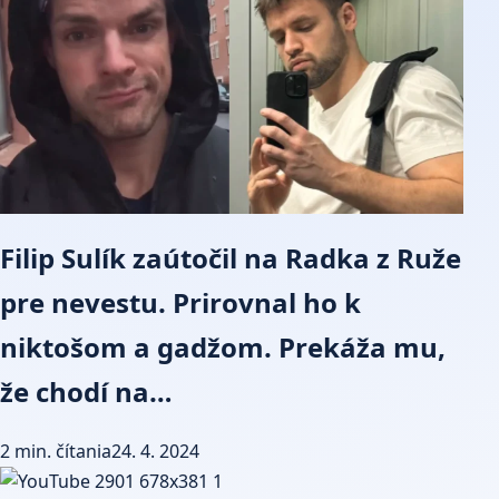
Filip Sulík zaútočil na Radka z Ruže
pre nevestu. Prirovnal ho k
niktošom a gadžom. Prekáža mu,
že chodí na…
2 min. čítania
24. 4. 2024